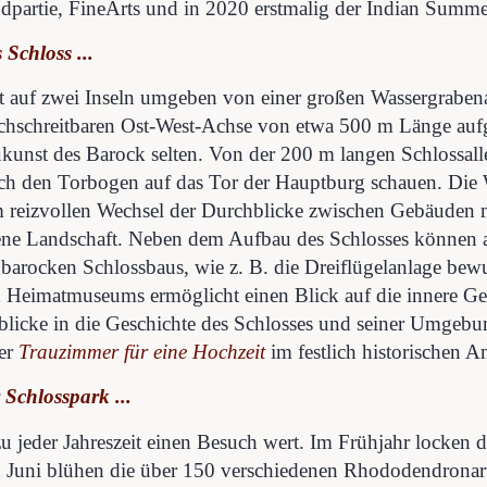
dpartie, FineArts und in 2020 erstmalig der Indian Summe
 Schloss ...
gt auf zwei Inseln umgeben von einer großen Wassergraben
chschreitbaren Ost-West-Achse von etwa 500 m Länge aufge
kunst des Barock selten. Von der 200 m langen Schlossal
ch den Torbogen auf das Tor der Hauptburg schauen. Die W
 reizvollen Wechsel der Durchblicke zwischen Gebäuden 
ene Landschaft. Neben dem Aufbau des Schlosses können au
 barocken Schlossbaus, wie z. B. die Dreiflügelanlage be
 Heimatmuseums ermöglicht einen Blick auf die innere Ges
blicke in die Geschichte des Schlosses und seiner Umgebun
er
Trauzimmer für eine Hochzeit
im festlich historischen A
 Schlosspark ...
 zu jeder Jahreszeit einen Besuch wert. Im Frühjahr locken 
 Juni blühen die über 150 verschiedenen Rhododendrona