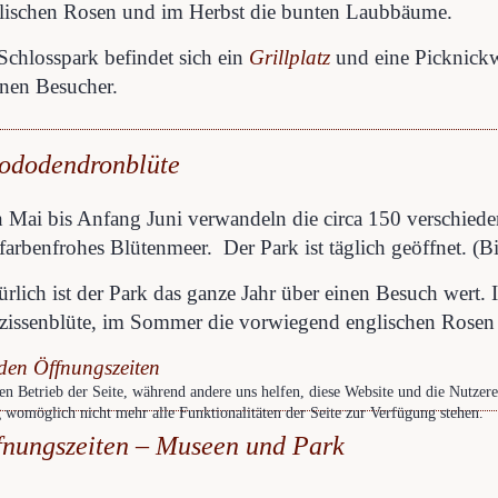
lischen Rosen und im Herbst die bunten Laubbäume.
Schlosspark befindet sich ein
Grillplatz
und eine Picknickwi
inen Besucher.
ododendronblüte
 Mai bis Anfang Juni verwandeln die circa 150 verschied
 farbenfrohes Blütenmeer. Der Park ist täglich geöffnet. (B
ürlich ist der Park das ganze Jahr über einen Besuch wert.
zissenblüte, im Sommer die vorwiegend englischen Rosen
den Öffnungszeiten
den Betrieb der Seite, während andere uns helfen, diese Website und die Nutzer
g womöglich nicht mehr alle Funktionalitäten der Seite zur Verfügung stehen.
fnungszeiten – Museen und Park