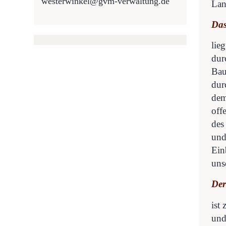
westerwinkel@gvm-verwaltung.de
Lan
Das
lie
dur
Bau
dur
dem
off
des
und
Ein
uns
Der
ist
und