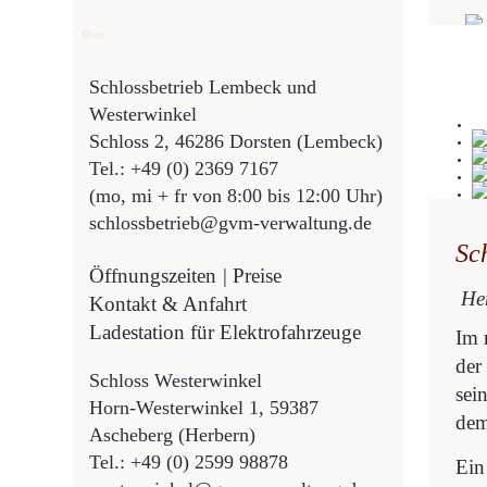
Menu
Schlossbetrieb Lembeck und
Westerwinkel
Schloss 2,
46286 Dorsten (Lembeck)
Tel.: +49 (0) 2369 7167
(mo, mi + fr von 8:00 bis 12:00 Uhr)
schlossbetrieb@gvm-verwaltung.de
Sc
Öffnungszeiten
| Preise
Her
Kontakt & Anfahrt
Ladestation für Elektrofahrzeuge
Im 
der
Schloss Westerwinkel
sei
Horn-Westerwinkel 1, 59387
dem
Ascheberg (Herbern)
Tel.:
+49 (0) 2599 98878
Ein