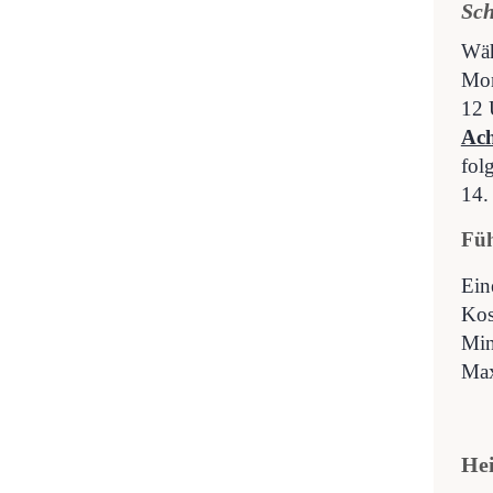
Sc
Wäh
Mon
12 
Ach
fol
14.
Füh
Ein
Kos
Min
Max
He