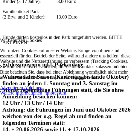
Kinder (3-17 Jahre): 3,00 Euro
Familienticket Park
(2 Erw. und 2 Kinder): 13,00 Euro
Hunde dürfen kostenlos in den Park mitgeführt werden. BITTE
Wir benutzen Cookies
ANLEINEN!
Wir nutzen Cookies auf unserer Website. Einige von ihnen sind
essenziell für den Betrieb der Seite, während andere uns helfen, diese
Website und die Nutzererfahrung zu verbessern (Tracking Cookies).
Schlossmuseum inkl. Parkanlage
Sie können selbst entscheiden, ob Sie die Cookies zulassen möchten.
Bitte beachten Sie, dass bei einer Ablehnung womöglich nicht mehr
Während der Saison (Karfreitag bis Ende Oktober)
alle Funktionalitäten der Seite zur Verfügung stehen.
finden an jedem 1. Sonntag und 3. Samstag im
Akzeptieren
Ablehnen
Monat regelmäßige Führungen statt, die Sie ohne
Weitere Informationen
|
Impressum
Anmeldung besuchen können:
12 Uhr / 13 Uhr / 14 Uhr
Achtung:
die Führungen im Juni und Oktober 2026
weichen von der o.g. Regel ab und finden an
folgenden Terminen statt:
14. + 20.06.2026 sowie 11. + 17.10.2026