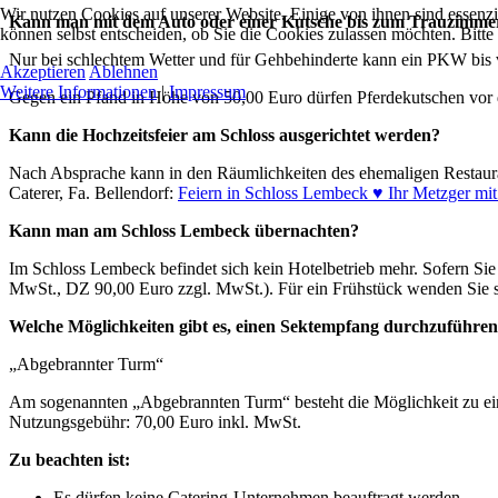
Wir nutzen Cookies auf unserer Website. Einige von ihnen sind essenzi
Kann man mit dem Auto oder einer Kutsche bis zum Trauzimme
können selbst entscheiden, ob Sie die Cookies zulassen möchten. Bitte
Nur bei schlechtem Wetter und für Gehbehinderte kann ein PKW bis 
Akzeptieren
Ablehnen
Weitere Informationen
|
Impressum
Gegen ein Pfand in Höhe von 50,00 Euro dürfen Pferdekutschen vor di
Kann die Hochzeitsfeier am Schloss ausgerichtet werden?
Nach Absprache kann in den Räumlichkeiten des ehemaligen Restaurants
Caterer, Fa. Bellendorf:
Feiern in Schloss Lembeck ♥ Ihr Metzger mit
Kann man am Schloss Lembeck übernachten?
Im Schloss Lembeck befindet sich kein Hotelbetrieb mehr. Sofern Sie
MwSt., DZ 90,00 Euro zzgl. MwSt.). Für ein Frühstück wenden Sie si
Welche Möglichkeiten gibt es, einen Sektempfang durchzuführe
„Abgebrannter Turm“
Am sogenannten „Abgebrannten Turm“ besteht die Möglichkeit zu ein
Nutzungsgebühr: 70,00 Euro inkl. MwSt.
Zu beachten ist:
Es dürfen keine Catering-Unternehmen beauftragt werden.