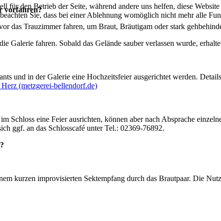
ell für den Betrieb der Seite, während andere uns helfen, diese Websit
r vorfahren?
 beachten Sie, dass bei einer Ablehnung womöglich nicht mehr alle Funk
vor das Trauzimmer fahren, um Braut, Bräutigam oder stark gehbehinde
e Galerie fahren. Sobald das Gelände sauber verlassen wurde, erhalte
 und in der Galerie eine Hochzeitsfeier ausgerichtet werden. Details 
 Herz (metzgerei-bellendorf.de)
 im Schloss eine Feier ausrichten, können aber nach Absprache einzeln
ch ggf. an das Schlosscafé unter Tel.: 02369-76892.
n?
em kurzen improvisierten Sektempfang durch das Brautpaar. Die Nutz