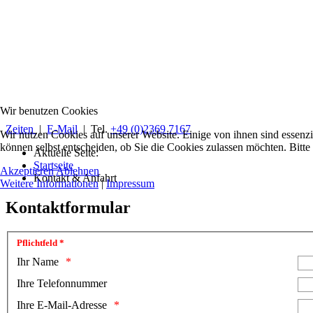
Wir benutzen Cookies
Zeiten
|
E-Mail
| Tel.
+49 (0)2369 7167
Wir nutzen Cookies auf unserer Website. Einige von ihnen sind essenzi
können selbst entscheiden, ob Sie die Cookies zulassen möchten. Bitte
Aktuelle Seite:
Startseite
Akzeptieren
Ablehnen
Kontakt & Anfahrt
Weitere Informationen
|
Impressum
Kontaktformular
Pflichtfeld *
Ihr Name
Ihre Telefonnummer
Ihre E-Mail-Adresse