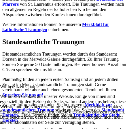
Pfarrers
von St. Laurentius erfordert. Die Trauungen werden nach
den allgemeinen Regeln der katholischen Kirche und den
Absprachen zwischen den Konfessionen durchgeführt.
Weitere Informationen können Sie unserem
Merkblatt für
katholische Trauungen
entnehmen.
Standesamtliche Trauungen
Die standesamtlichen Trauungen werden durch das Standesamt
Dorsten in der Merveldt-Galerie durchgeführt. Zu Ihrer Trauung
können Sie gerne 50 Gäste mitbringen. Bei einer höheren Anzahl an
Gästen sprechen Sie uns bitte an.
Planmäßig finden an jedem ersten Samstag und an jedem dritten
Freitag im Monat standesamtliche Trauungen statt. Gerne
Wir benutzen Cookies
vereinbaren wir aber auch einen gesonderten Termin mit Ihnen.
Sprechen Sie uns an!
Wir nutzen Cookies auf unserer Website. Einige von ihnen sind
essenziell für den Betrieb der Seite, während andere uns helfen, diese
Weitere Informationen finden Sie in unserem
Merkblatt zur
Website und die Nutzererfahrung zu verbessern (Tracking Cookies).
standesamtlichen Trauung
sowie auf den Seiten des
Standesamt
Sie können selbst entscheiden, ob Sie die Cookies zulassen möchten.
Dorsten.
Freie Termine finden Sie im
Traukalender der Stadt
Bitte beachten Sie, dass bei einer Ablehnung womöglich nicht mehr
Dorsten
alle Funktionalitäten der Seite zur Verfügung stehen.