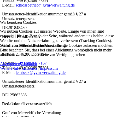
Telefax: +49 (0)2369 77391
E-Mail:
schlossbetrieb@gvm-verwaltung.de
Umsatzsteuer-Identifikationsnummer gemäß § 27 a
Umsatzsteuergesetz:
Wir benutzen Cookies
DE281848480
Wir nutzen Cookies auf unserer Website. Einige von ihnen sind
essenziell für den Betrieb der Seite, während andere uns helfen, diese
Bereich Forstbetrieb:
Website und die Nutzererfahrung zu verbessern (Tracking Cookies).
Sie können selbst entscheiden, ob Sie die Cookies zulassen möchten.
Graf von Merveldt'sche Verwaltung
Bitte beachten Sie, dass bei einer Ablehnung womöglich nicht mehr
Schloss 2, 46286 Dorsten
alle Funktionalitäten der Seite zur Verfügung stehen.
Telefon:
+49 (0)2369 7167
Akzeptieren
Ablehnen
Telefax: +49 (0)2369 77391
Weitere Informationen
|
Impressum
E-Mail:
lembeck@gvm-verwaltung.de
Umsatzsteuer-Identifikationsnummer gemäß § 27 a
Umsatzsteuergesetz:
DE125863386
Redaktionell verantwortlich
Graf von Merveldt'sche Verwaltung