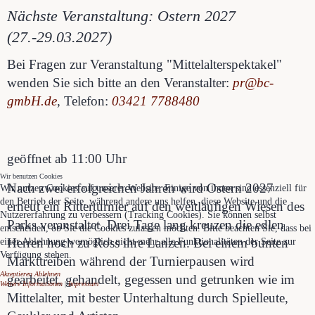
Nächste Veranstaltung: Ostern 2027
(27.-29.03.2027)
Bei Fragen zur Veranstaltung "Mittelalterspektakel"
wenden Sie sich bitte an den Veranstalter:
pr@bc-
gmbH.de
, Telefon:
03421 7788480
geöffnet ab 11:00 Uhr
Wir benutzen Cookies
Nach zwei erfolgreichen Jahren wird Ostern 2027
Wir nutzen Cookies auf unserer Website. Einige von ihnen sind essenziell für
den Betrieb der Seite, während andere uns helfen, diese Website und die
erneut ein Ritterturnier auf den weitläufigen Wiesen des
Nutzererfahrung zu verbessern (Tracking Cookies). Sie können selbst
Parks veranstaltet. Drei Tage lang kreuzen die edlen
entscheiden, ob Sie die Cookies zulassen möchten. Bitte beachten Sie, dass bei
Herren hoch zu Ross ihre Lanzen. Bei einem bunten
einer Ablehnung womöglich nicht mehr alle Funktionalitäten der Seite zur
Verfügung stehen.
Markttreiben während der Turnierpausen wird
Akzeptieren
Ablehnen
gearbeitet, gehandelt, gegessen und getrunken wie im
Weitere Informationen
|
Impressum
Mittelalter, mit bester Unterhaltung durch Spielleute,