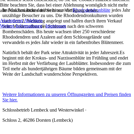
Bitte beachten Sie, dass bei einer Ablehnung womöglich nicht mehr
Im Mai/Juni lockt darüber hinaus die
Rhododendronblüte
jedes Jahr
alle Funktionalitäten der Seite zur Verfügung stehen.
unzählige Besucher zu uns. Die Rhododendronkulturen wurden
Akzeptieren
Ablehnen
nach dem 2. Weltkrieg angelegt und halfen durch ihren Verkauf
Weitere Informationen
|
Impressum
beim Wiederaufbau des Schlosses nach den schweren
Bombenschäden. Bis heute wachsen über 250 verschiedene
Rhododendren und Azaleen auf dem Schlossgelände und
verwandeln es jedes Jahr wieder in ein farbenfrohes Blütenmeer.
Natürlich behält der Park seine Attraktivität in jeder Jahreszeit.Es
beginnt mit der Krokus- und Narzissenblüte im Frühling und endet
im Herbst mit der Verfärbung der Laubblätter. Insbesondere die zum
Teil mehr als hundertjährigen Bäume bilden gemeinsam mit der
Weite der Landschaft wunderschöne Perspektiven.
Weitere Informationen zu unseren Öffnungzeiten und Preisen finden
Sie hier.
Schlossbetrieb Lembeck und
Westerwinkel
·
Schloss 2, 46286 Dorsten (Lembeck)