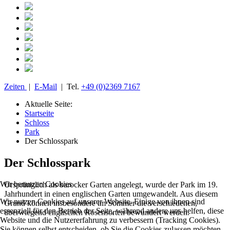
Zeiten
|
E-Mail
| Tel.
+49 (0)2369 7167
Aktuelle Seite:
Startseite
Schloss
Park
Der Schlosspark
Der Schlosspark
Wir benutzen Cookies
Ursprünglich als barocker Garten angelegt, wurde der Park im 19.
Jahrhundert in einen englischen Garten umgewandelt. Aus diesem
Wir nutzen Cookies auf unserer Website. Einige von ihnen sind
Grund können insbesondere im Sommer die verschiedenen,
essenziell für den Betrieb der Seite, während andere uns helfen, diese
überwiegend englischen Rosensorten bewundert werden.
Website und die Nutzererfahrung zu verbessern (Tracking Cookies).
Sie können selbst entscheiden, ob Sie die Cookies zulassen möchten.